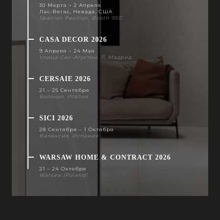
30 Марта – 2 Апреля
Лас-Вегас, Невада, США
Spanish Pavilion, Booth 950
CASA DECOR 2026
9 Апреля – 24 Мая
Улица Сан-Агустин, 11, Мадрид
CERSAIE 2026
21 – 25 Сентября
Болонья, Италия
SICI 2026
28 Сентября – 1 Октября
Валенсия, Испания
WARSAW HOME & CONTRACT 2026
21 – 24 Октября
Warsaw (Poland)