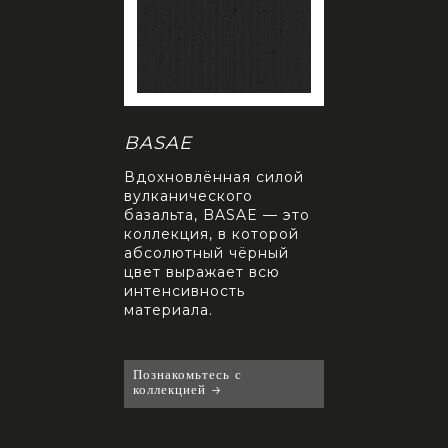
N
BASAE
ROYAL
Вдохновлённая силой
Из глубин земл
ысливает
вулканического
сплетаются фр
к через чистую
базальта, BASAE — это
истории, рожд
ю эстетику.
коллекция, в которой
ROYAL — колл
абсолютный чёрный
древней мощи,
цвет выражает всю
вдохновлённая
интенсивность
императорско
тесь с
материала.
брекчией из Т
ей
Познакомьтесь с
Познакомьтесь с
коллекцией
коллекцией