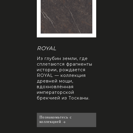
E
ROYAL
SERENE
яя утончённую
Из глубин земли, где
Объединяя ут
ость Pietra
сплетаются фрагменты
деликатность P
Sarda с земной
истории, рождается
Breccia Sarda 
ью Grey Red,
ROYAL — коллекция
прочностью Gr
ся SERENE —
древней мощи,
рождается SE
я, в которой
вдохновлённая
коллекция, в к
таются
императорской
переплетаютс
вие и сила.
брекчией из Тосканы.
спокойствие и 
тесь с
Познакомьтесь с
Познакомьтесь с
ей
коллекцией
коллекцией